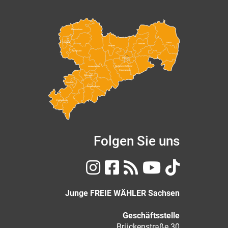
Nordsachsen
Leipzig
Görlitz
Bautzen
Meißen
Leipzig Land
Dresden
Sächsische Schweiz-
Mittelsachsen
Osterzgebirge
Chemnitz
Zwickau
Erzgebirgskreis
Vogtlandkreis
Folgen Sie uns
Junge FREIE WÄHLER Sachsen
Geschäftsstelle
Brückenstraße 30