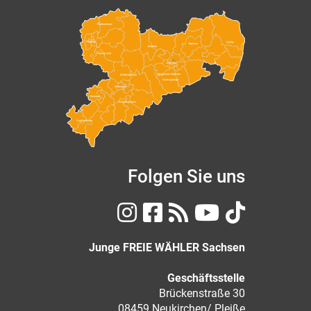
Nordsachsen
Leipzig
Görlitz
Bautzen
Meißen
Leipzig Land
Dresden
Sächsische Schweiz-
Mittelsachsen
Osterzgebirge
Chemnitz
Zwickau
Erzgebirgskreis
Vogtlandkreis
Folgen Sie uns
Junge FREIE WÄHLER Sachsen
Geschäftsstelle
Brückenstraße 30
08459 Neukirchen/ Pleiße