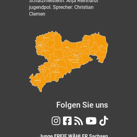
Schatzmeisterin: Anja Reinhardt
jugendpol. Sprecher: Christian
Clemen
Nordsachsen
Leipzig
Görlitz
Bautzen
Meißen
Leipzig Land
Dresden
Sächsische Schweiz-
Mittelsachsen
Osterzgebirge
Chemnitz
Zwickau
Erzgebirgskreis
Vogtlandkreis
Folgen Sie uns
Junge FREIE WÄHLER Sachsen