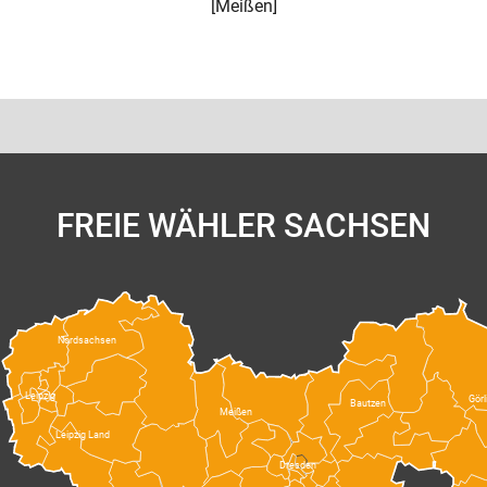
[
Meißen
]
FREIE WÄHLER SACHSEN
Nordsachsen
Leipzig
Görl
Bautzen
Meißen
Leipzig Land
Dresden