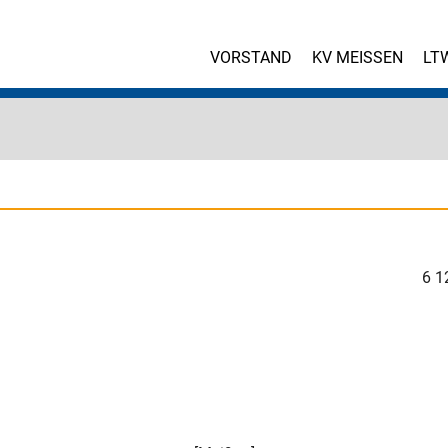
VORSTAND
KV MEISSEN
LT
6
1