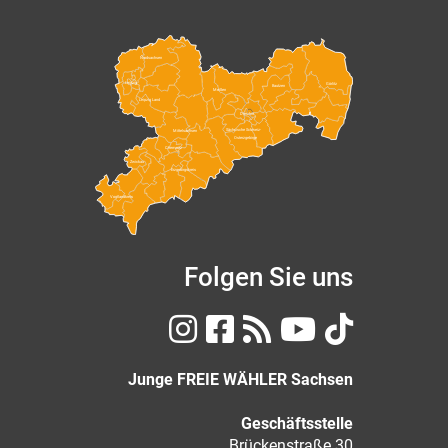
Nordsachsen
Leipzig
Görlitz
Bautzen
Meißen
Leipzig Land
Dresden
Sächsische Schweiz-
Mittelsachsen
Osterzgebirge
Chemnitz
Zwickau
Erzgebirgskreis
Vogtlandkreis
Folgen Sie uns
Junge FREIE WÄHLER Sachsen
Geschäftsstelle
Brückenstraße 30