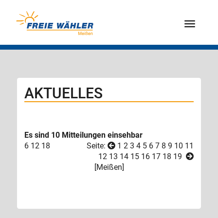
Menü
AKTUELLES
Es sind 10 Mitteilungen einsehbar
6
12
18
Seite:
1
2
3
4
5
6
7
8
9
10
11
12
13
14
15
16
17
18
19
[
Meißen
]