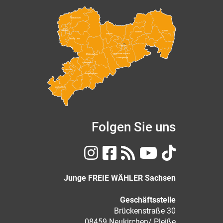
Nordsachsen
Leipzig
Görlitz
Bautzen
Meißen
Leipzig Land
Dresden
Sächsische Schweiz-
Mittelsachsen
Osterzgebirge
Chemnitz
Zwickau
Erzgebirgskreis
Vogtlandkreis
Folgen Sie uns
Junge FREIE WÄHLER Sachsen
Geschäftsstelle
Brückenstraße 30
08459 Neukirchen/ Pleiße