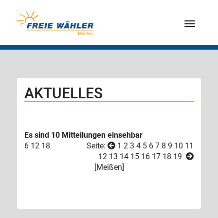
Menü
AKTUELLES
Es sind 10 Mitteilungen einsehbar
6
12
18
Seite:
1
2
3
4
5
6
7
8
9
10
11
12
13
14
15
16
17
18
19
[
Meißen
]