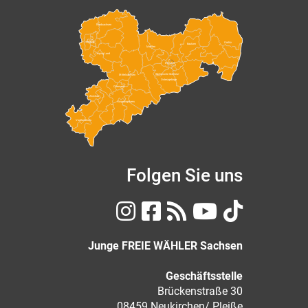
Nordsachsen
Leipzig
Görlitz
Bautzen
Meißen
Leipzig Land
Dresden
Sächsische Schweiz-
Mittelsachsen
Osterzgebirge
Chemnitz
Zwickau
Erzgebirgskreis
Vogtlandkreis
Folgen Sie uns
Junge FREIE WÄHLER Sachsen
Geschäftsstelle
Brückenstraße 30
08459 Neukirchen/ Pleiße