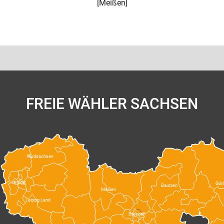
[
Meißen
]
FREIE WÄHLER SACHSEN
Nordsachsen
Leipzig
Görl
Bautzen
Meißen
Leipzig Land
Dresden