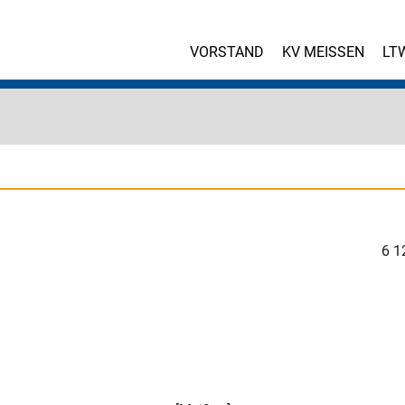
VORSTAND
KV MEISSEN
LT
6
1