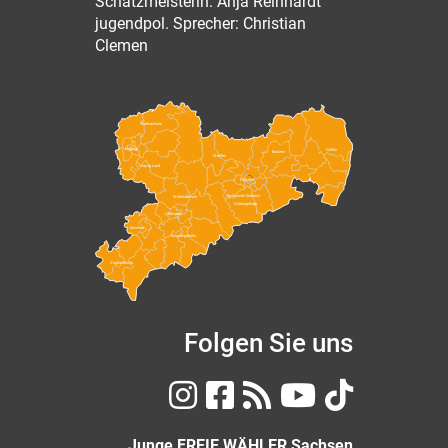
Schatzmeisterin: Anja Reinhardt
jugendpol. Sprecher: Christian
Clemen
Nordsachsen
Leipzig
Görlitz
Bautzen
Meißen
Leipzig Land
Dresden
Sächsische Schweiz-
Mittelsachsen
Osterzgebirge
Chemnitz
Zwickau
Erzgebirgskreis
Vogtlandkreis
Folgen Sie uns
Junge FREIE WÄHLER Sachsen