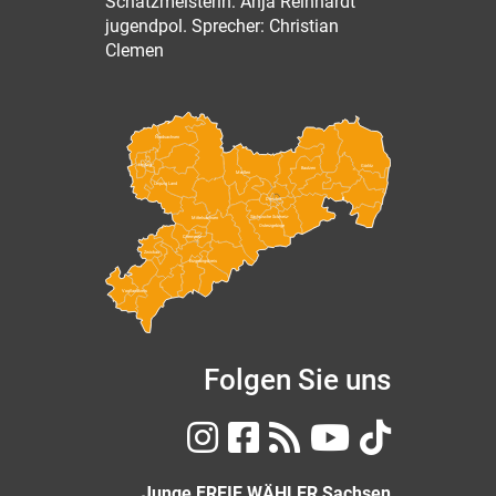
Schatzmeisterin: Anja Reinhardt
jugendpol. Sprecher: Christian
Clemen
Nordsachsen
Leipzig
Görlitz
Bautzen
Meißen
Leipzig Land
Dresden
Sächsische Schweiz-
Mittelsachsen
Osterzgebirge
Chemnitz
Zwickau
Erzgebirgskreis
Vogtlandkreis
Folgen Sie uns
Junge FREIE WÄHLER Sachsen